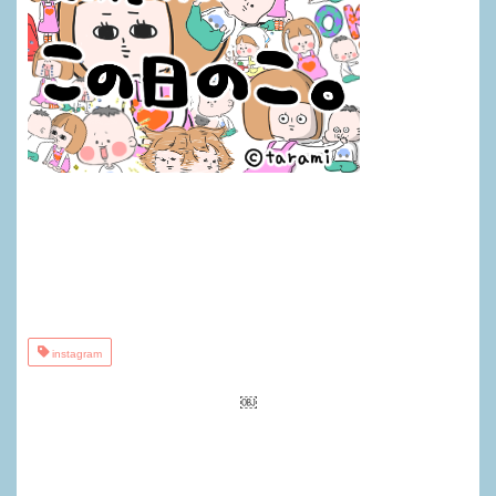
instagram
￼