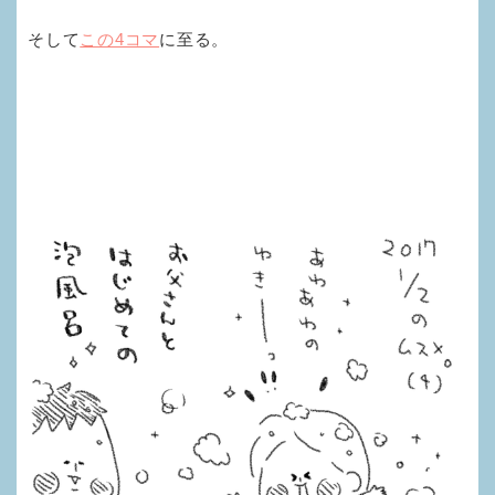
そして
この4コマ
に至る。