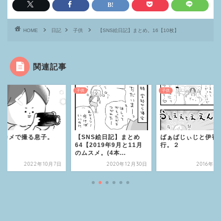
HOME
日記
子供
【SNS絵日記】まとめ。16【10枚】
関連記事
子供
子供
ジカメで撮る息子。
【SNS絵日記】まとめ
ばぁばじぃじと伊香
64【2019年9月と11月
行。２
のムスメ。(4本...
2022年10月7日
2020年12月30日
2016年3