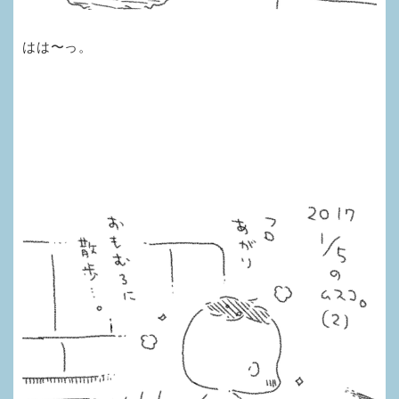
はは〜っ。