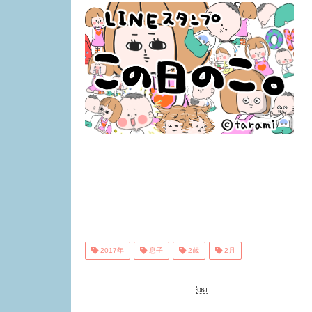
2017年
息子
2歳
2月
￼