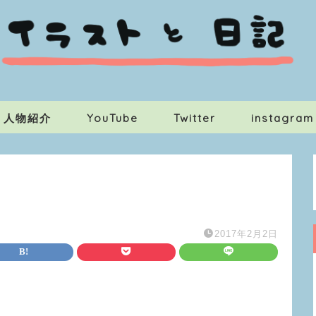
t・人物紹介
YouTube
Twitter
instagram
2017年2月2日