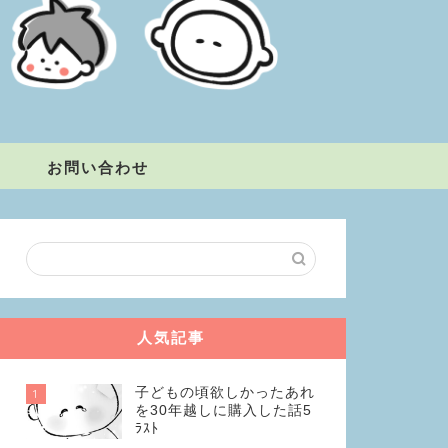
お問い合わせ
人気記事
子どもの頃欲しかったあれ
1
を30年越しに購入した話5
ﾗｽﾄ