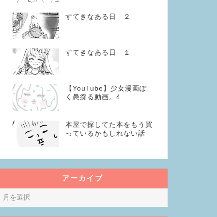
すてきなある日 ２
すてきなある日 １
【YouTube】少女漫画ぽ
く愚痴る動画。4
本屋で探してた本をもう買
っているかもしれない話
アーカイブ