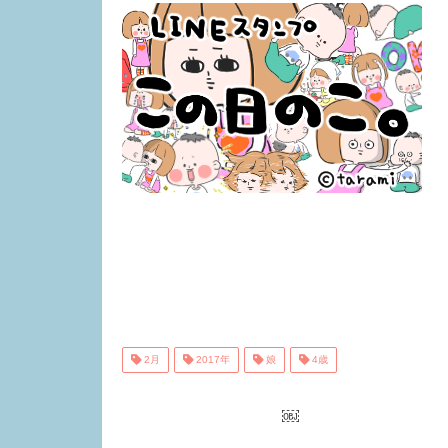
2月
2017年
娘
4歳
￼