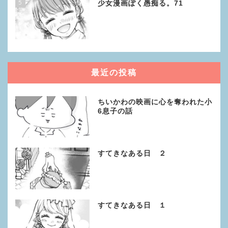
5
少女漫画ぽく愚痴る。71
最近の投稿
ちいかわの映画に心を奪われた小
6息子の話
すてきなある日 ２
すてきなある日 １