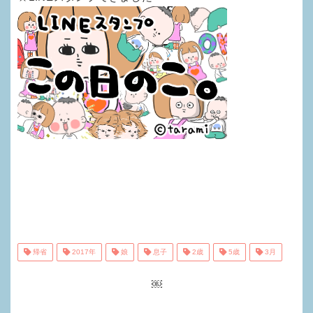
帰省
2017年
娘
息子
2歳
5歳
3月
￼