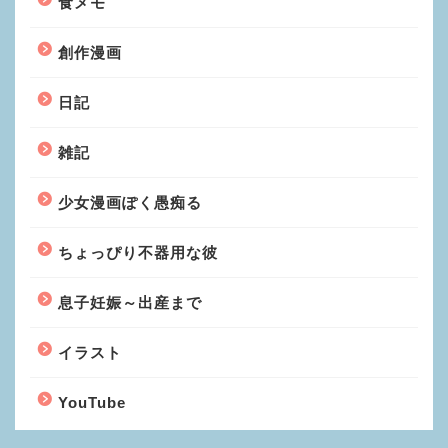
食メモ
創作漫画
日記
雑記
少女漫画ぽく愚痴る
ちょっぴり不器用な彼
息子妊娠～出産まで
イラスト
YouTube