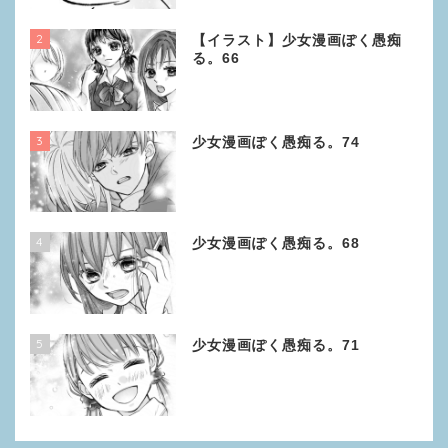
2
【イラスト】少女漫画ぽく愚痴
る。66
3
少女漫画ぽく愚痴る。74
4
少女漫画ぽく愚痴る。68
5
少女漫画ぽく愚痴る。71