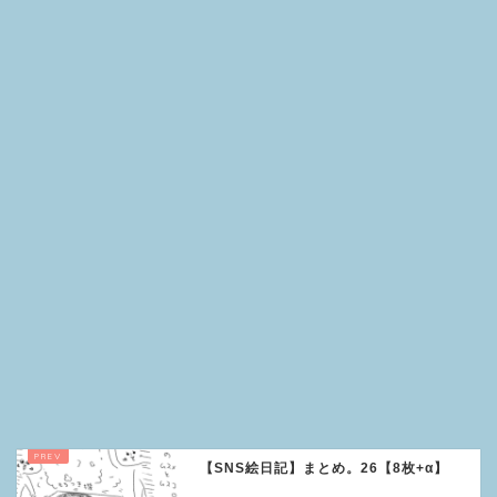
【SNS絵日記】まとめ。26【8枚+α】