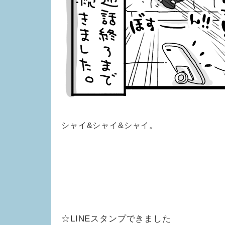
シャイ&シャイ&シャイ。
☆LINEスタンプできました