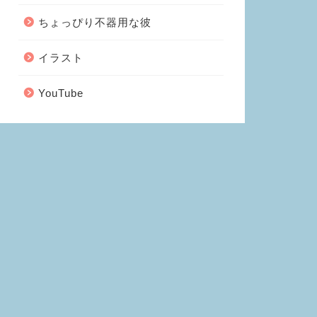
ちょっぴり不器用な彼
イラスト
YouTube