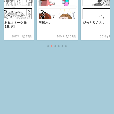
ク旅
炭酸水。
ぴっとりさん。
ばあ
年11月23日
2014年3月29日
2016年12月11日