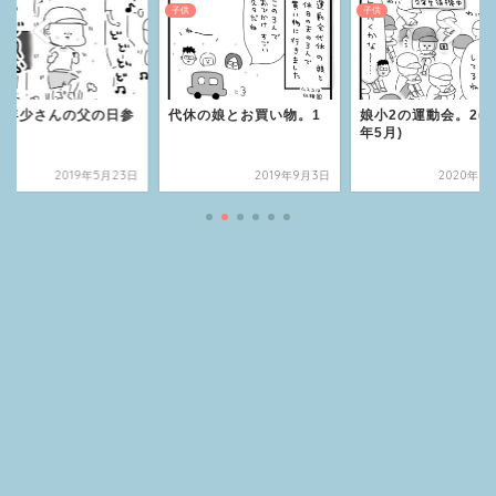
子供
子供
休の娘とお買い物。1
娘小2の運動会。2(2019
年末年始のばあばん
年5月)
2017~2018。1【
とお友達と息子】
2019年9月3日
2020年10月5日
2018年6