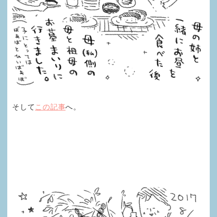
そして
この記事
へ。