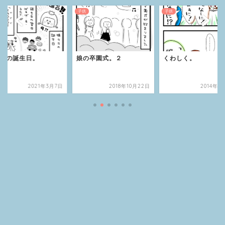
子供
子供
9歳の誕生日。
娘の卒園式。２
くわしく。
2021年3月7日
2018年10月22日
2014年1