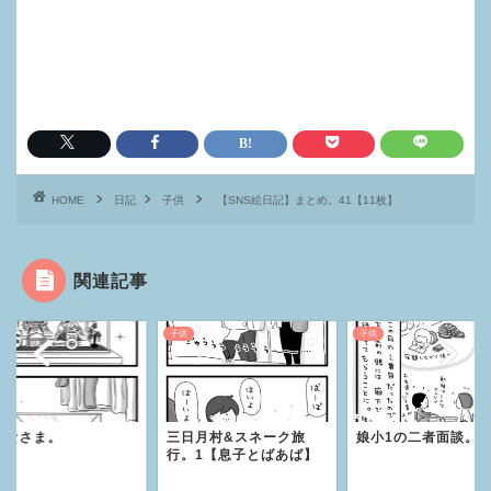
HOME
日記
子供
【SNS絵日記】まとめ。41【11枚】
関連記事
子供
子供
子供
三日月村&スネーク旅
娘小1の二者面談。
ばあばんち。６
行。1【息子とばあば】