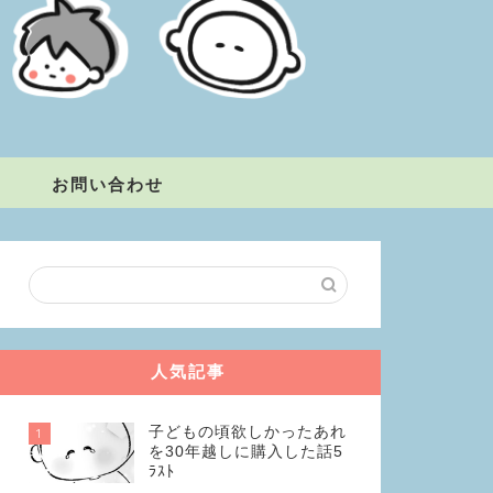
お問い合わせ
人気記事
子どもの頃欲しかったあれ
1
を30年越しに購入した話5
ﾗｽﾄ