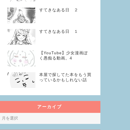
すてきなある日 ２
すてきなある日 １
【YouTube】少女漫画ぽ
く愚痴る動画。4
本屋で探してた本をもう買
っているかもしれない話
アーカイブ