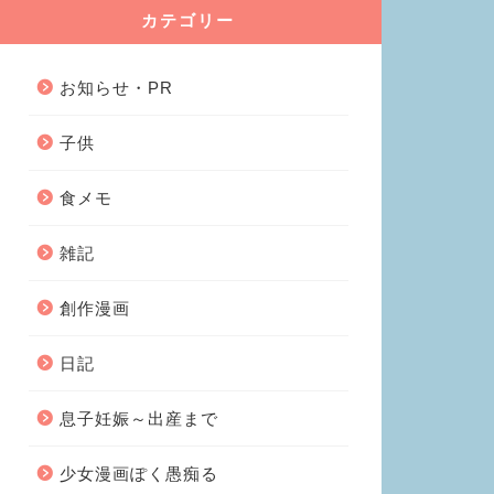
カテゴリー
お知らせ・PR
子供
食メモ
雑記
創作漫画
日記
息子妊娠～出産まで
少女漫画ぽく愚痴る