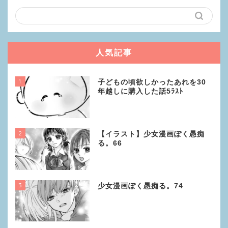
人気記事
1
子どもの頃欲しかったあれを30
年越しに購入した話5ﾗｽﾄ
2
【イラスト】少女漫画ぽく愚痴
る。66
3
少女漫画ぽく愚痴る。74