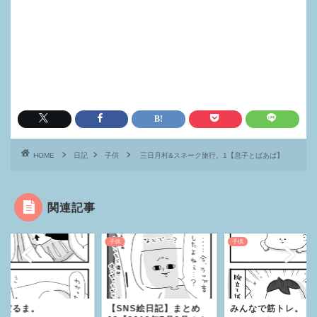
HOME
日記
子供
三日月村&スネーク旅行。1【息子とばあば】
関連記事
子供
子供
とだるま。
【SNS絵日記】まとめ
みんなで筋トレ。