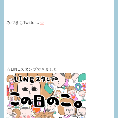
みづきちTwitter→
☆
☆LINEスタンプできました