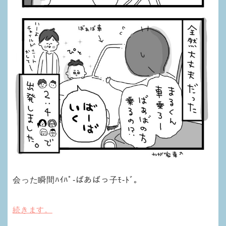
会った瞬間ﾊｲﾊﾟ-ばあばっ子ﾓ-ﾄﾞ。
続きます。