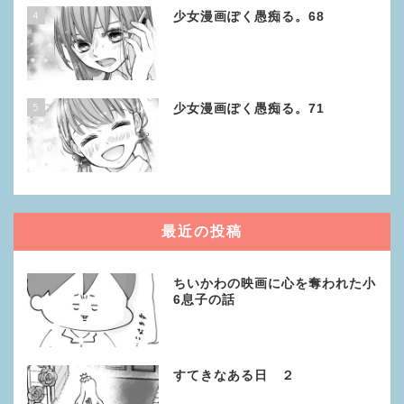
4
少女漫画ぽく愚痴る。68
5
少女漫画ぽく愚痴る。71
最近の投稿
ちいかわの映画に心を奪われた小
6息子の話
すてきなある日 ２