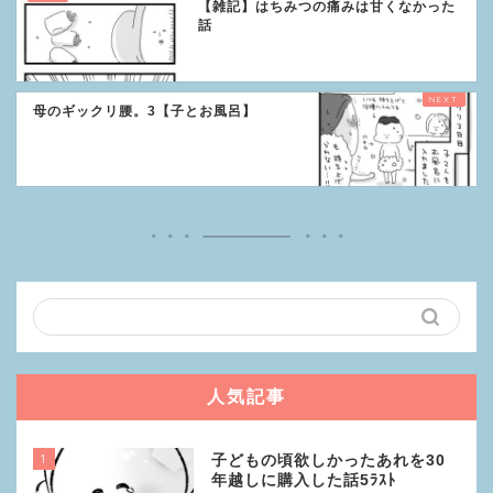
【雑記】はちみつの痛みは甘くなかった
話
母のギックリ腰。3【子とお風呂】
人気記事
1
子どもの頃欲しかったあれを30
年越しに購入した話5ﾗｽﾄ