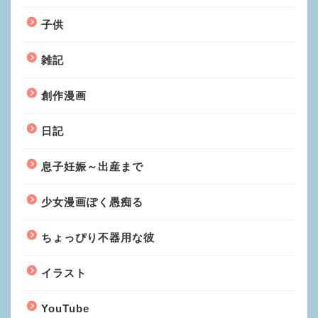
子供
雑記
創作漫画
日記
息子妊娠～出産まで
少女漫画ぽく愚痴る
ちょっぴり不器用な彼
イラスト
YouTube