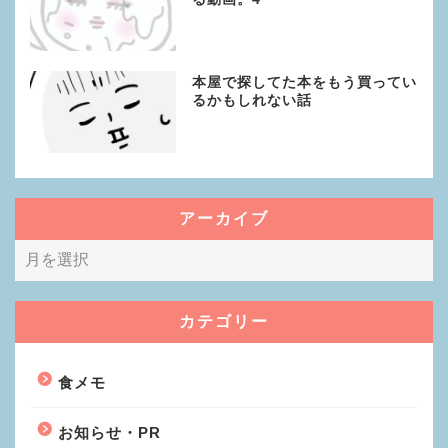
本屋で探してた本をもう買ってい
るかもしれない話
アーカイブ
カテゴリー
食メモ
お知らせ・PR