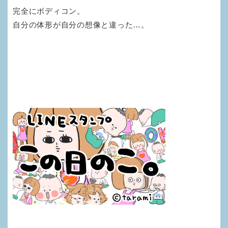
完全にボディコン。
自分の体形が自分の想像と違った…。