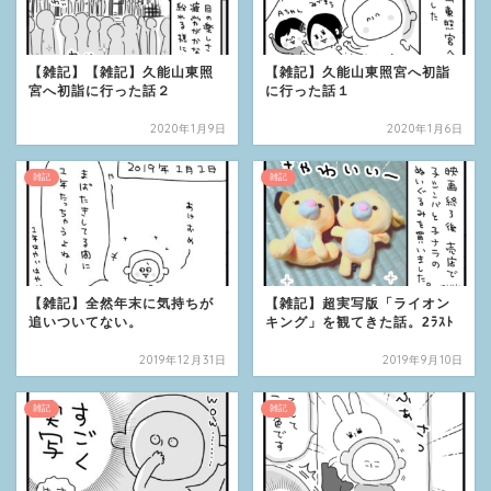
【雑記】【雑記】久能山東照
【雑記】久能山東照宮へ初詣
宮へ初詣に行った話２
に行った話１
2020年1月9日
2020年1月6日
雑記
雑記
【雑記】全然年末に気持ちが
【雑記】超実写版「ライオン
追いついてない。
キング」を観てきた話。2ﾗｽﾄ
2019年12月31日
2019年9月10日
雑記
雑記