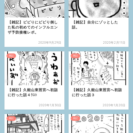
【雑記】ビビりにビビり倒し
【雑記】自分にゾッとした
た私の初めてのインフルエン
話。
ザ予防接種レポ。
2020年9月29日
2020年2月11日
雑記
雑記
【雑記】久能山東照宮へ初詣
【雑記】久能山東照宮へ初詣
に行った話４ﾗｽﾄ
に行った話３
2020年1月30日
2020年1月20日
雑記
雑記