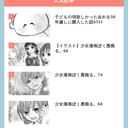
人気記事
1
子どもの頃欲しかったあれを30
年越しに購入した話5ﾗｽﾄ
2
【イラスト】少女漫画ぽく愚痴
る。66
3
少女漫画ぽく愚痴る。74
4
少女漫画ぽく愚痴る。68