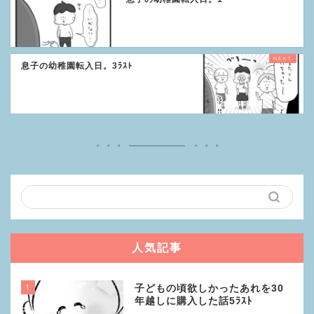
息子の幼稚園転入日。3ﾗｽﾄ
人気記事
1
子どもの頃欲しかったあれを30
年越しに購入した話5ﾗｽﾄ