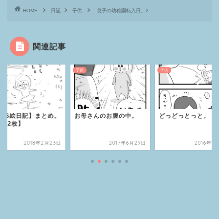
HOME
日記
子供
息子の幼稚園転入日。2
関連記事
子供
子供
SNS絵日記】まとめ。
お母さんのお腹の中。
どっどっとっと。
【12枚】
2018年2月23日
2017年6月29日
2016年8