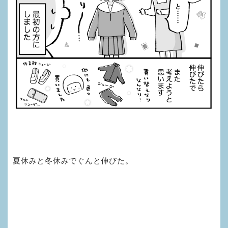
夏休みと冬休みでぐんと伸びた。