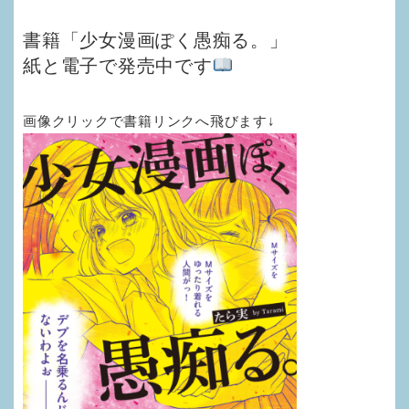
書籍「少女漫画ぽく愚痴る。」
紙と電子で発売中です
画像クリックで書籍リンクへ飛びます↓