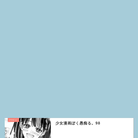
少女漫画ぽく愚痴る。98