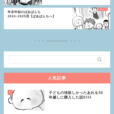
年末年始のばあばんち
2024~2025③【ばあばんちへ】
人気記事
1
子どもの頃欲しかったあれを30
年越しに購入した話5ﾗｽﾄ