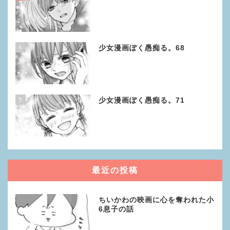
4
少女漫画ぽく愚痴る。68
5
少女漫画ぽく愚痴る。71
最近の投稿
ちいかわの映画に心を奪われた小
6息子の話