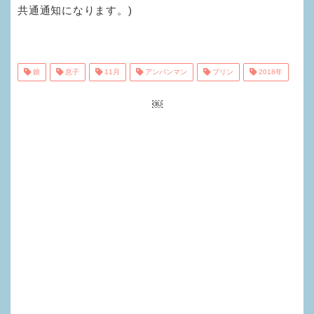
共通通知になります。)
娘
息子
11月
アンパンマン
プリン
2018年
￼