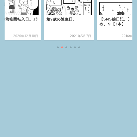
子の幼稚園転入日。3ﾗ
娘9歳の誕生日。
【SNS絵日記。】ま
め。９【3本】
2020年12月10日
2021年3月7日
2016年1