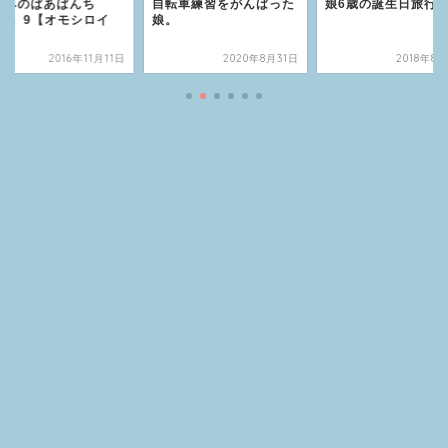
休みのばあばんち
自転車練習をがんばった
娘6歳の誕生日旅行
016。9【オモシロイ
娘。
】
2016年11月11日
2020年8月31日
2018年8