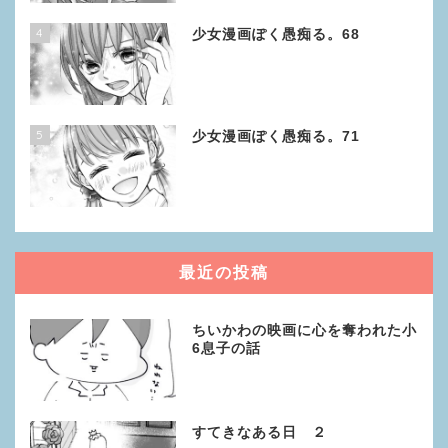
4
少女漫画ぽく愚痴る。68
5
少女漫画ぽく愚痴る。71
最近の投稿
ちいかわの映画に心を奪われた小
6息子の話
すてきなある日 ２