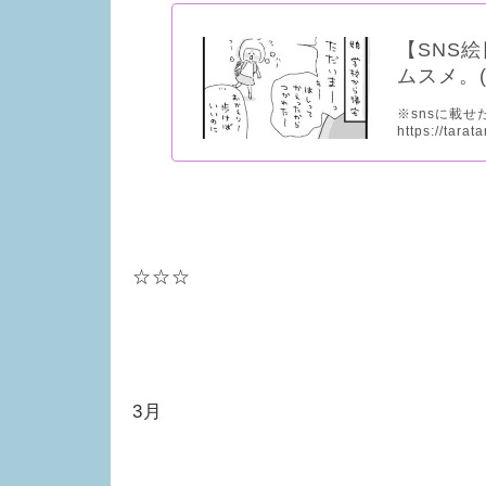
【SNS絵
ムスメ。(
※snsに載せ
https://tarat
☆☆☆
3月