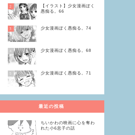
【イラスト】少女漫画ぽく
2
愚痴る。66
少女漫画ぽく愚痴る。74
3
少女漫画ぽく愚痴る。68
4
少女漫画ぽく愚痴る。71
5
最近の投稿
ちいかわの映画に心を奪わ
れた小6息子の話