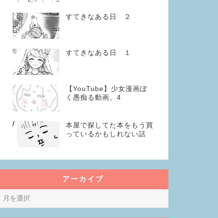
すてきなある日 ２
すてきなある日 １
【YouTube】少女漫画ぽ
く愚痴る動画。4
本屋で探してた本をもう買
っているかもしれない話
アーカイブ