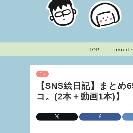
TOP
abou
子供
【SNS絵日記】まとめ6
コ。(2本＋動画1本)】