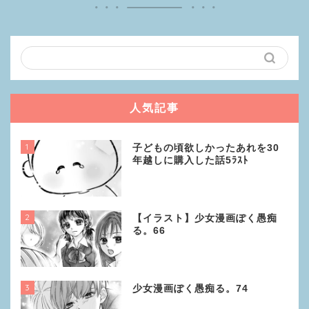
人気記事
1
子どもの頃欲しかったあれを30
年越しに購入した話5ﾗｽﾄ
2
【イラスト】少女漫画ぽく愚痴
る。66
3
少女漫画ぽく愚痴る。74