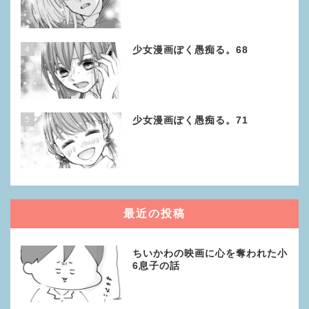
4
少女漫画ぽく愚痴る。68
5
少女漫画ぽく愚痴る。71
最近の投稿
ちいかわの映画に心を奪われた小
6息子の話