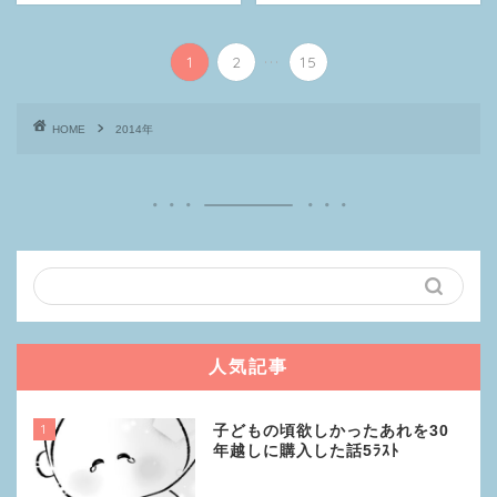
...
1
2
15
HOME
2014年
人気記事
1
子どもの頃欲しかったあれを30
年越しに購入した話5ﾗｽﾄ