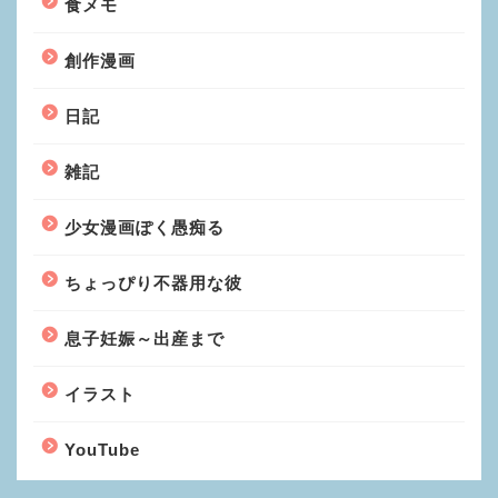
食メモ
創作漫画
日記
雑記
少女漫画ぽく愚痴る
ちょっぴり不器用な彼
息子妊娠～出産まで
イラスト
YouTube