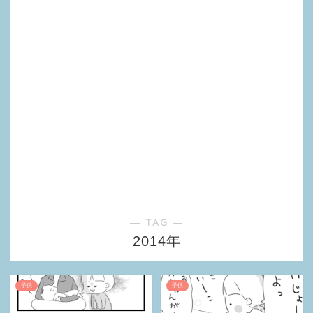
― TAG ―
2014年
子供
子供