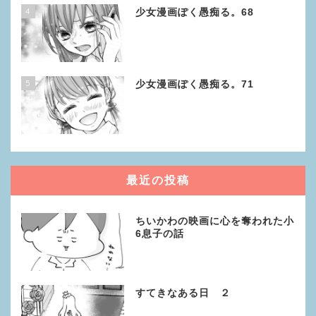
4
少女漫画ぽく愚痴る。68
5
少女漫画ぽく愚痴る。71
最近の投稿
ちいかわの映画に心を奪われた小
6息子の話
すてきなある日 ２