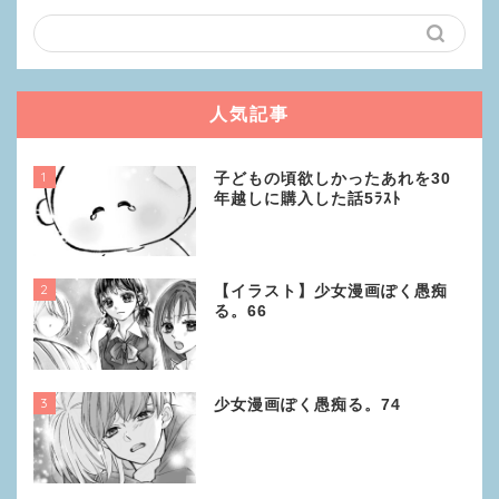
人気記事
1
子どもの頃欲しかったあれを30
年越しに購入した話5ﾗｽﾄ
2
【イラスト】少女漫画ぽく愚痴
る。66
3
少女漫画ぽく愚痴る。74