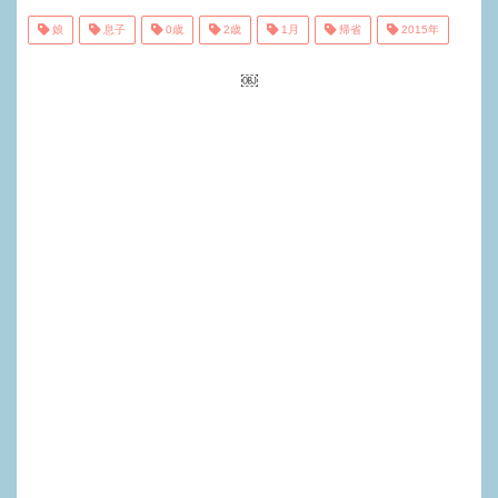
娘
息子
0歳
2歳
1月
帰省
2015年
￼