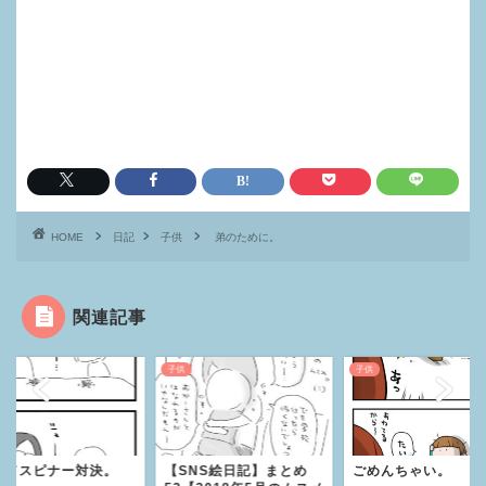
HOME
日記
子供
弟のために。
関連記事
子供
子供
ンドスピナー対決。
【SNS絵日記】まとめ
ごめんちゃい。