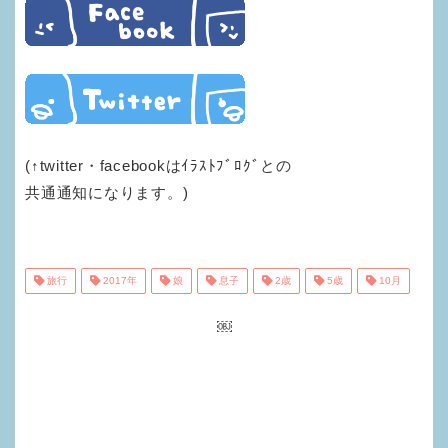
(↑twitter・facebookはｲﾗｽﾄﾌﾞﾛｸﾞとの
共通通知になります。)
旅行
2017年
娘
息子
2歳
5歳
10月
￼