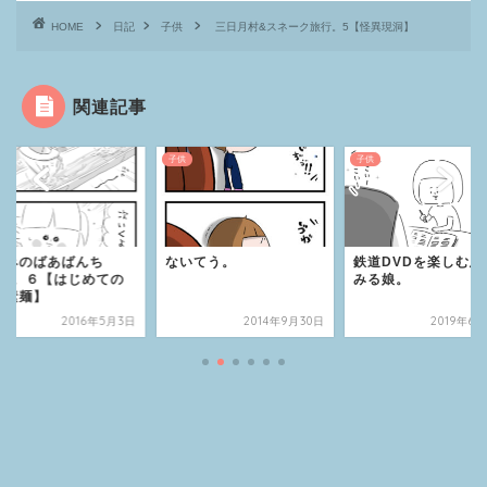
HOME
日記
子供
三日月村&スネーク旅行。5【怪異現洞】
関連記事
子供
子供
休みのばあばんち
ないてう。
鉄道DVDを楽しむ息
015。６【はじめての
みる娘。
し素麺】
2016年5月3日
2014年9月30日
2019年6