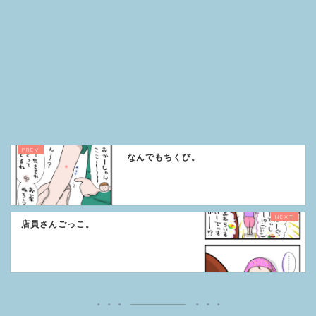
なんでもちくび。
店員さんごっこ。