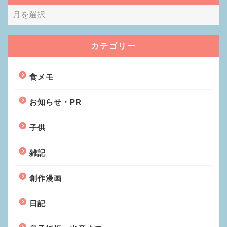
カテゴリー
食メモ
お知らせ・PR
子供
雑記
創作漫画
日記