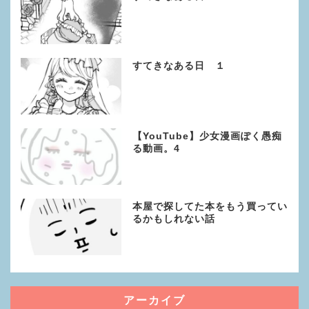
すてきなある日 １
【YouTube】少女漫画ぽく愚痴
る動画。4
本屋で探してた本をもう買ってい
るかもしれない話
アーカイブ