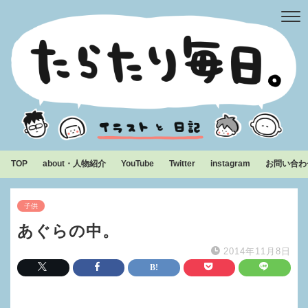
TOP
about・人物紹介
YouTube
Twitter
instagram
お問い合わ
子供
あぐらの中。
2014年11月8日