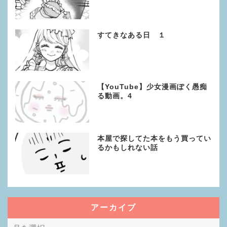
すてきなある日 １
【YouTube】少女漫画ぽく愚痴
る動画。4
本屋で探してた本をもう買ってい
るかもしれない話
アーカイブ