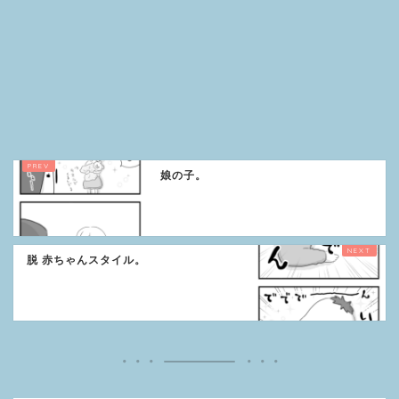
娘の子。
脱 赤ちゃんスタイル。