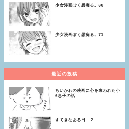
4
少女漫画ぽく愚痴る。68
5
少女漫画ぽく愚痴る。71
最近の投稿
ちいかわの映画に心を奪われた小
6息子の話
すてきなある日 ２