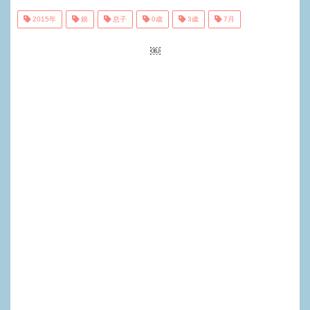
2015年
娘
息子
0歳
3歳
7月
￼