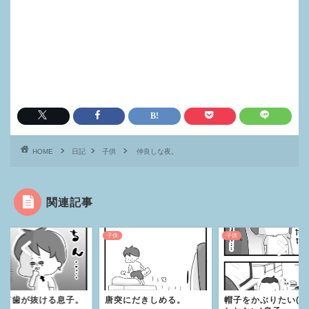
HOME
日記
子供
仲良しな夜。
関連記事
子供
子供
めて歯が抜ける息子。
唐突にだきしめる。
帽子をかぶりたい(か