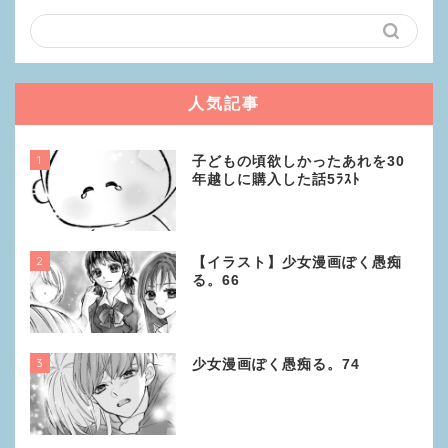
人気記事
1
子どもの頃欲しかったあれを30
年越しに購入した話5ﾗｽﾄ
2
【イラスト】少女漫画ぽく愚痴
る。66
3
少女漫画ぽく愚痴る。74