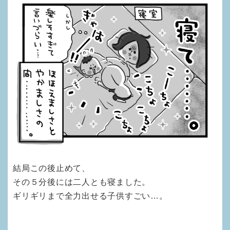
結局この後止めて、
その５分後には二人とも寝ました。
ギリギリまで全力出せる子供すごい…。