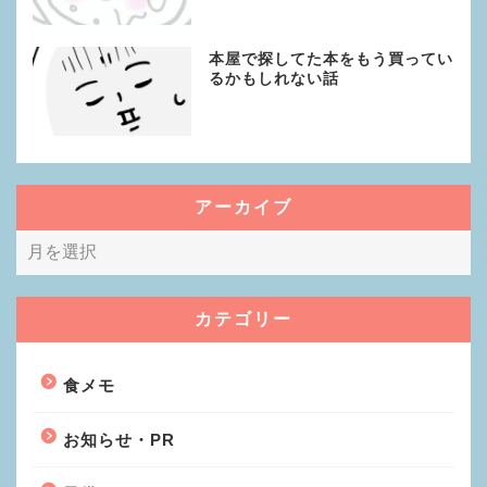
本屋で探してた本をもう買ってい
るかもしれない話
アーカイブ
カテゴリー
食メモ
お知らせ・PR