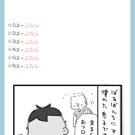
☆1は→
こちら
☆2は→
こちら
☆3は→
こちら
☆4は→
こちら
☆5は→
こちら
☆6は→
こちら