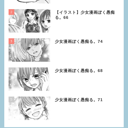
2
【イラスト】少女漫画ぽく愚痴
る。66
3
少女漫画ぽく愚痴る。74
4
少女漫画ぽく愚痴る。68
5
少女漫画ぽく愚痴る。71