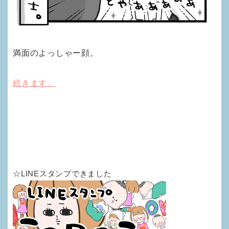
満面のよっしゃー顔。
続きます。
☆LINEスタンプできました