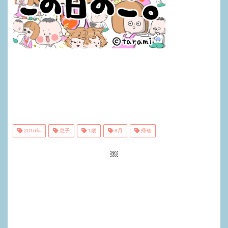
2016年
息子
1歳
8月
帰省
￼