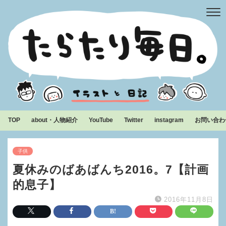
TOP
about・人物紹介
YouTube
Twitter
instagram
お問い合わ
子供
夏休みのばあばんち2016。7【計画
的息子】
2016年11月8日