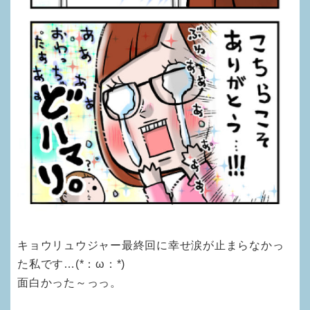
キョウリュウジャー最終回に幸せ涙が止まらなかっ
た私です…(*：ω：*)
面白かった～っっ。