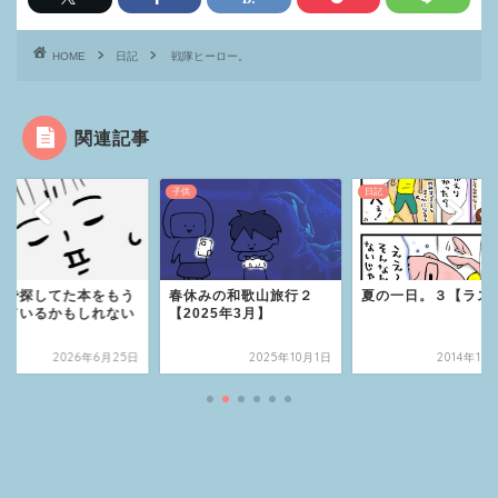
HOME
日記
戦隊ヒーロー。
関連記事
子供
日記
屋で探してた本をもう
春休みの和歌山旅行２
夏の一日。３【ラス
っているかもしれない
【2025年3月】
2026年6月25日
2025年10月1日
2014年10