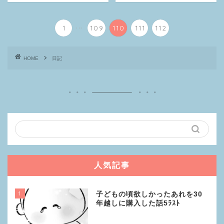
...
1
109
110
111
112
HOME
日記
人気記事
1
子どもの頃欲しかったあれを30
年越しに購入した話5ﾗｽﾄ