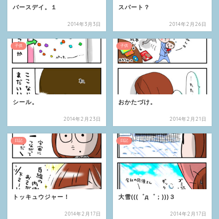
バースデイ。１
スパート？
2014年3月3日
2014年2月26日
子供
子供
シール。
おかたづけ。
2014年2月23日
2014年2月21日
日記
日記
トッキュウジャー！
大雪(((゜д゜；)))３
2014年2月17日
2014年2月17日